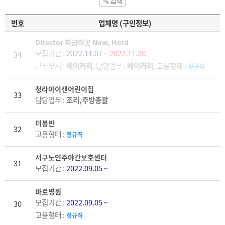
번호
업체명 (구인정보)
Director 지금이곳 Now, Herd
모집기간 :
2022.11.07
~
2022.11.30
34
근무부서 :
베이커리
, 담당업무 :
베이커리
, 고용형태 :
정규직
청라아이캔어린이집
33
담당업무 :
조리,주방총괄
더봉반
32
고용형태 :
정규직
서구노인주야간보호센터
31
모집기간 :
2022.09.05 ~
바로병원
모집기간 :
2022.09.05 ~
30
고용형태 :
정규직