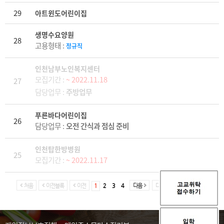
29
아트윈도어린이집
생명수요양원
28
고용형태 :
정규직
인천남부노인복지센터
모집기간 :
~ 2022.11.18
27
담당업무 :
주방업무
푸른바다어린이집
26
담당업무 :
오전 간식과 점심 준비
인천탑한방병원
25
모집기간 :
~ 2022.11.17
처음
이전블록
이전
1
2
3
4
다음
다음블록
마지막