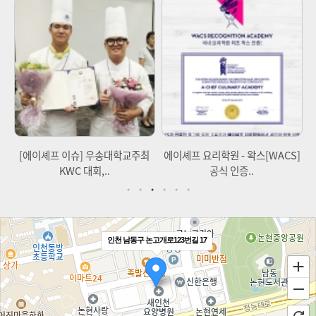
이
[에이셰프 이슈] 우송대학교주최
에이셰프 요리학원 - 왁스[WACS]
KWC 대회,..
공식 인증..
인천 남동구 논고개로123번길 17