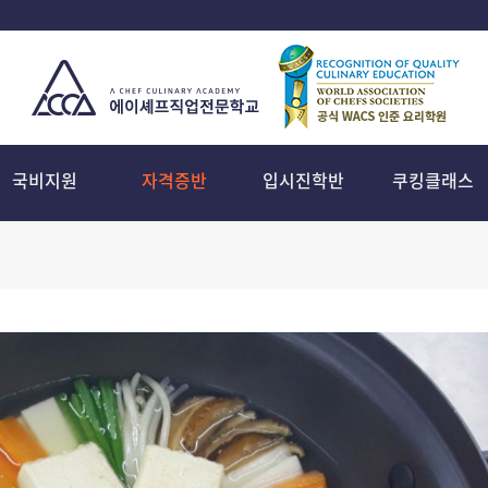
국비지원
자격증반
입시진학반
쿠킹클래스