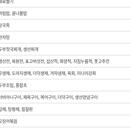
재료썰기
비빔밥, 콩나물밥
장국죽
완자탕
두부젓국찌개, 생선찌개
생선전, 육원전, 표고버섯전, 섭산적, 화양적, 지짐누름적, 풋고추전
무생채, 도라지생채, 더덕생채, 겨자냉채, 육회, 미나리강회
두부조림, 홍합초
너비아니구이, 제육구이, 복어구이, 더덕구이, 생선양념구이
잡채, 탕평채, 칠절판
오징어볶음