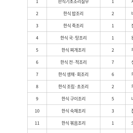
1
한식기초조리실무
1
2
한식 밥조리
2
3
한식 죽조리
1
4
한식 국·탕조리
1
5
한식 찌개조리
2
6
한식 전·적조리
7
7
한식 생채·회조리
6
8
한식 조림·초조리
2
9
한식 구이조리
5
10
한식 숙채조리
3
11
한식 볶음조리
1