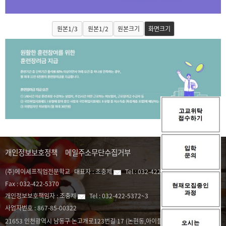
원본1/3
원본1/2
원본크기
화면크기
개인정보보호정책
메일주소무단수집거부
(주)에이셰프직업전문학교
대표자 :
조충제
Tel :
032-422-5372~3
Fax :
032-422-5370
개인정보보호책임자 :
조충제
Tel :
032-422-5372~3
사업자번호 :
867-85-00322
21653 인천광역시 남동구 논고개로123번길 17 (논현동,아이플렉스) 505호,1004-1